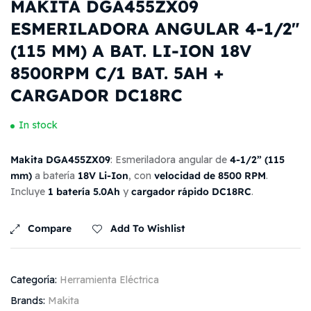
MAKITA DGA455ZX09
ESMERILADORA ANGULAR 4-1/2″
(115 MM) A BAT. LI-ION 18V
8500RPM C/1 BAT. 5AH +
CARGADOR DC18RC
In stock
Makita DGA455ZX09
4-1/2” (115
: Esmeriladora angular de
mm)
18V Li-Ion
velocidad de 8500 RPM
a batería
, con
.
1 batería 5.0Ah
cargador rápido DC18RC
Incluye
y
.
Compare
Add To Wishlist
Categoría:
Herramienta Eléctrica
Brands:
Makita