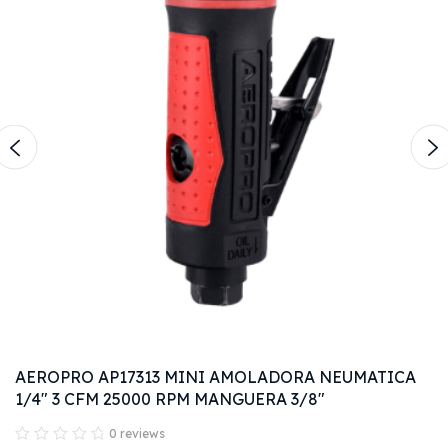
DCK KJZ03-16A TALADRO ATORNILLADOR 16MM
(5/8") 1100RPM 9A 1010W 110V/60HZ/ 1F
0 reviews