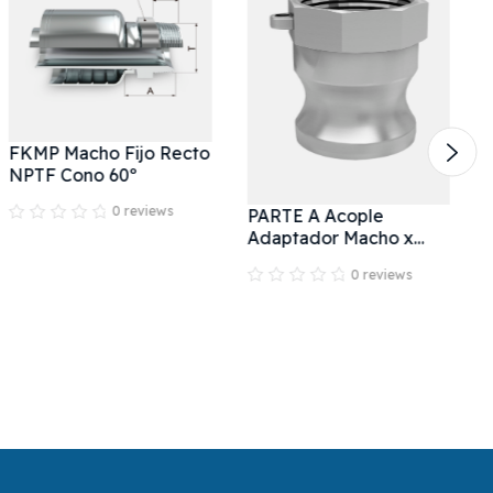
FKMP Macho Fijo Recto
NPTF Cono 60º
0 reviews
PARTE A Acople
Adaptador Macho x
Rosca Hembra
0 reviews