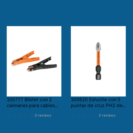
100777 Blíster con 2
100820 Estuche con 5
caimanes para cables
puntas de cruz PH2 de
pasa corriente, Truper
impacto largo 2"
0 reviews
0 reviews