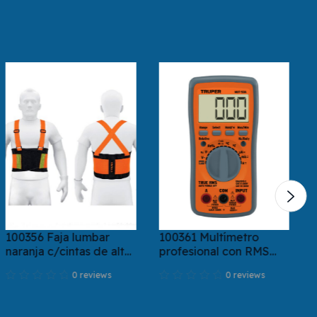
100356 Faja lumbar
100361 Multímetro
naranja c/cintas de alta
profesional con RMS
visibilidad, M, Truper
verdadero y auto rango
0 reviews
0 reviews