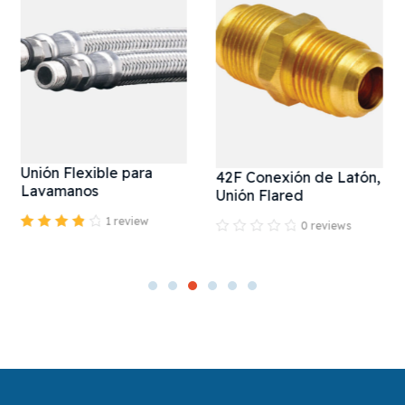
Unión Flexible para
42F Conexión de Latón,
Lavamanos
Unión Flared
1 review
0 reviews
Valorado en
4.00
de 5