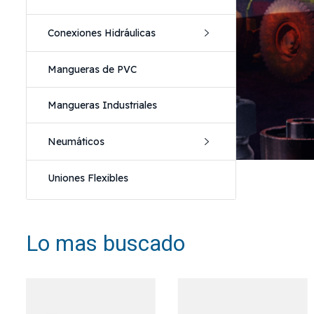
Conexiones Hidráulicas
Mangueras de PVC
Mangueras Industriales
Neumáticos
SOLUCIONES HIDRÁULICAS, HERRA
Uniones Flexibles
Lo mas buscado
Años de experiencia respaldando proyectos en to
Cotizá po