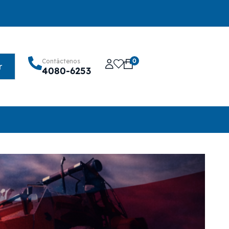
0
Contáctenos
r
4080-6253