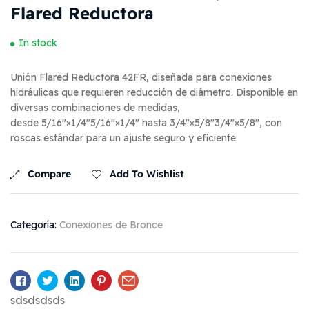
Flared Reductora
In stock
Unión Flared Reductora 42FR, diseñada para conexiones
hidráulicas que requieren reducción de diámetro. Disponible en
diversas combinaciones de medidas,
desde
5/16″×1/4″
5/16″
×
1/4″
hasta
3/4″×5/8″
3/4″
×
5/8″
, con
roscas estándar para un ajuste seguro y eficiente.
Compare
Add To Wishlist
Categoría:
Conexiones de Bronce
Facebook
Twitter
Linkedin
Pinterest
Email
sdsdsdsds