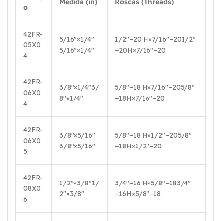
Medida (in)
Roscas (Threads)
o
42FR-
5/16″×1/4″
1/2″−20 H×7/16″−20
1/2″
05X0
5/16″
×
1/4″
−
20
H
×
7/16″
−
20
4
42FR-
3/8″×1/4″
3/
5/8″−18 H×7/16″−20
5/8″
06X0
8″
×
1/4″
−
18
H
×
7/16″
−
20
4
42FR-
3/8″×5/16″
5/8″−18 H×1/2″−20
5/8″
06X0
3/8″
×
5/16″
−
18
H
×
1/2″
−
20
5
42FR-
1/2″×3/8″
1/
3/4″−16 H×5/8″−18
3/4″
08X0
2″
×
3/8″
−
16
H
×
5/8″
−
18
6