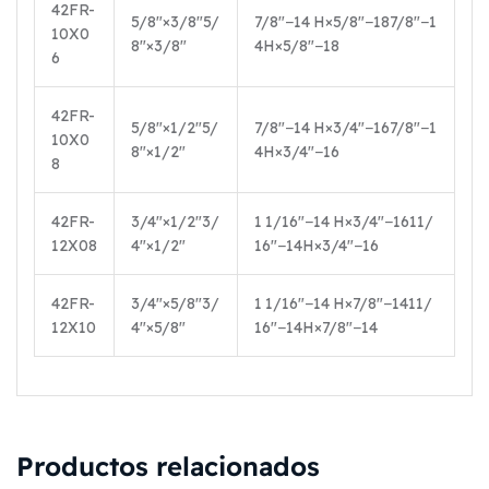
42FR-
5/8″×3/8″
5/
7/8″−14 H×5/8″−18
7/8″
−
1
10X0
8″
×
3/8″
4
H
×
5/8″
−
18
6
42FR-
5/8″×1/2″
5/
7/8″−14 H×3/4″−16
7/8″
−
1
10X0
8″
×
1/2″
4
H
×
3/4″
−
16
8
42FR-
3/4″×1/2″
3/
1 1/16″−14 H×3/4″−16
1
1/
12X08
4″
×
1/2″
16″
−
14
H
×
3/4″
−
16
42FR-
3/4″×5/8″
3/
1 1/16″−14 H×7/8″−14
1
1/
12X10
4″
×
5/8″
16″
−
14
H
×
7/8″
−
14
Productos relacionados