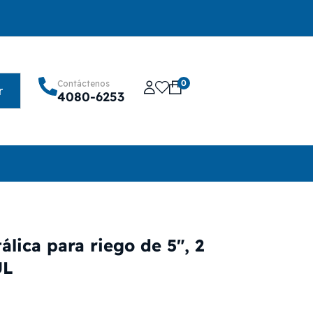
0
Contáctenos
r
4080-6253
álica para riego de 5″, 2
UL