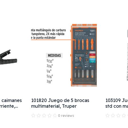
2 caimanes
101820 Juego de 5 brocas
103109 J
rriente,
multimaterial, Truper
std con ma
Truper
0 reviews