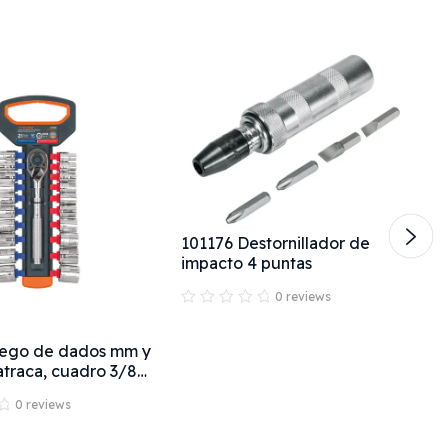
101176 Destornillador de
impacto 4 puntas
0 reviews
uego de dados mm y
traca, cuadro 3/8",
0 reviews