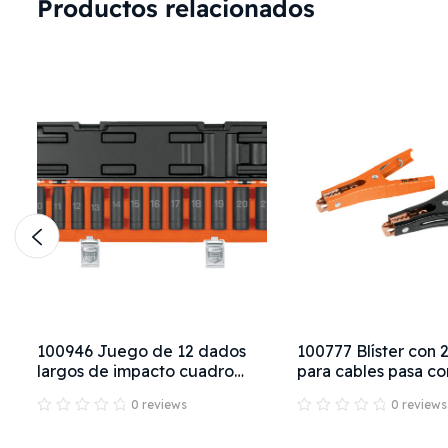
Productos relacionados
100946 Juego de 12 dados
100777 Blíster con 
largos de impacto cuadro
para cables pasa co
1/2", 6 puntas mm
Truper
0 reviews
0 reviews