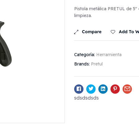
Pistola metálica PRETUL de 5″ c
limpieza.
Compare
Add To Wi
Categoría:
Herramienta
Brands:
Pretul
Facebook
Twitter
Linkedin
Pinterest
Ema
sdsdsdsds