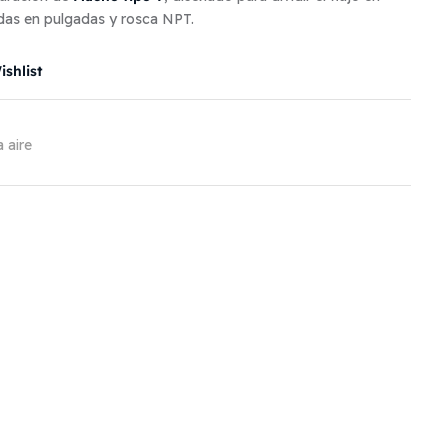
as en pulgadas y rosca NPT.
shlist
 aire
il