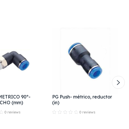
METRICO 90º-
PG Push- métrico, reductor
CHO (mm)
(in)
0 reviews
0 reviews