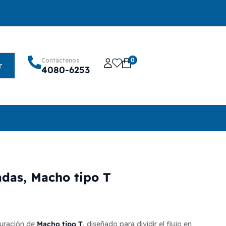
0
Contáctenos
r
4080-6253
das, Macho tipo T
Macho tipo T
uración de
, diseñado para dividir el flujo en