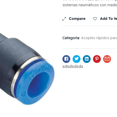
sistemas neumáticos con medid
Compare
Add To Wi
Categoría:
Acoples rápidos para
Facebook
Twitter
Linkedin
Pinterest
Ema
sdsdsdsds