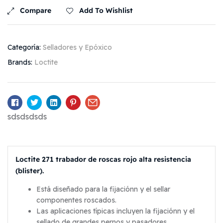
Compare
Add To Wishlist
Categoría:
Selladores y Epóxico
Brands:
Loctite
Facebook
Twitter
Linkedin
Pinterest
Email
sdsdsdsds
Loctite 271 trabador de roscas rojo alta resistencia
(blister).
Está diseñado para la fijaciónn y el sellar
componentes roscados.
Las aplicaciones típicas incluyen la fijaciónn y el
sellado de grandes pernos y pasadores.