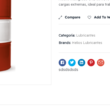
cargas extremas, ideal para tr
Compare
Add To Wi
Categoría:
Lubricantes
Brands:
Helios Lubricantes
Facebook
Twitter
Linkedin
Pinterest
Ema
sdsdsdsds