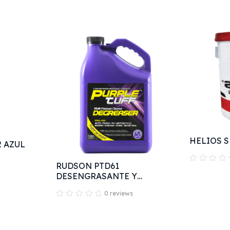
HELIOS S
2 AZUL
RUDSON PTD61
DESENGRASANTE Y
LIMPIADOR
0 reviews
MULTIPROPÓSITO PURPLE
TUFF 1 GALÓN