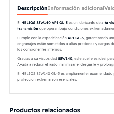
Descripción
Información adicional
Val
HELIOS 85W140 API GL‑5
alta v
El
es un lubricante de
transmisión
que operan bajo condiciones extremadament
API GL‑5
Cumple con la especificación
, garantizando un
engranajes están sometidos a altas presiones y cargas d
los componentes internos.
85W140
Gracias a su viscosidad
, este aceite es ideal p
Ayuda a reducir el ruido, minimizar el desgaste y prolongar
El HELIOS 85W140 GL‑5 es ampliamente recomendado
protección extrema son esenciales.
Productos relacionados