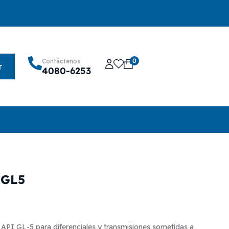
0
Contáctenos
r
4080-6253
 GL5
API GL‑5 para diferenciales y transmisiones sometidas a