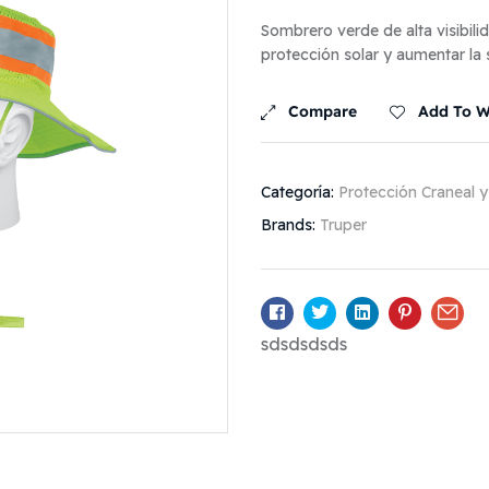
Sombrero verde de alta visibili
protección solar y aumentar la 
Compare
Add To Wi
Categoría:
Protección Craneal y
Brands:
Truper
Facebook
Twitter
Linkedin
Pinterest
Ema
sdsdsdsds