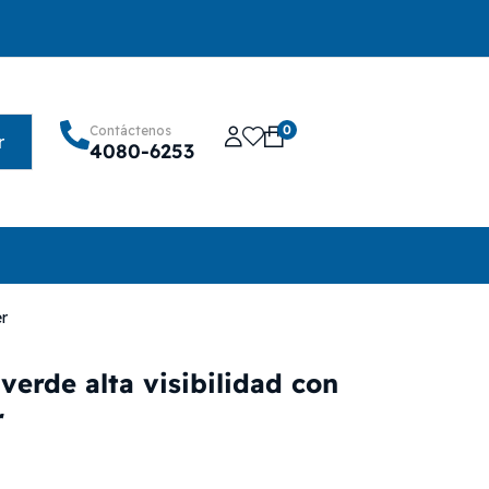
0
Contáctenos
r
4080-6253
er
erde alta visibilidad con
r