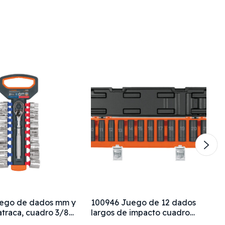
uego de dados mm y
100946 Juego de 12 dados
traca, cuadro 3/8",
largos de impacto cuadro
1/2", 6 puntas mm