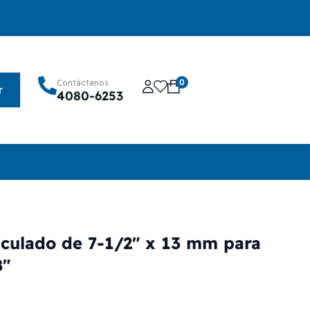
0
Contáctenos
r
4080-6253
culado de 7-1/2″ x 13 mm para
8″