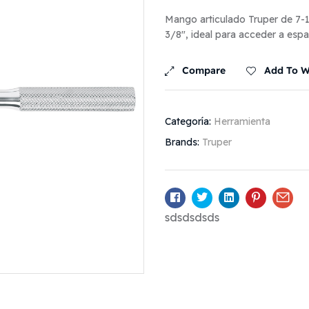
Mango articulado Truper de 7-
3/8″, ideal para acceder a esp
Compare
Add To Wi
Categoría:
Herramienta
Brands:
Truper
Facebook
Twitter
Linkedin
Pinterest
Ema
sdsdsdsds