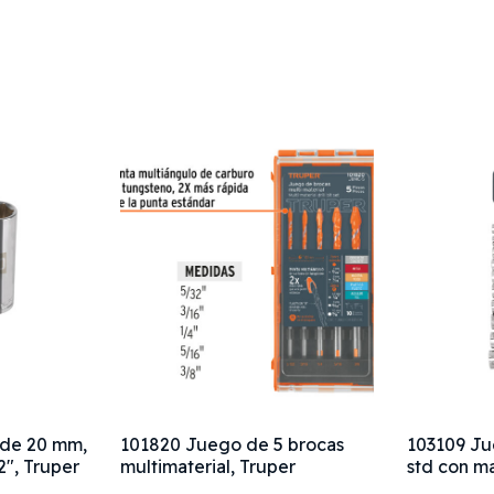
 de 20 mm,
101820 Juego de 5 brocas
103109 J
2", Truper
multimaterial, Truper
std con ma
Truper