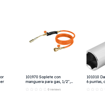
dor
101970 Soplete con
101010 Da
per
manguera para gas, 1/2",
6 puntas, 
TRUPER
0 reviews