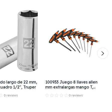
do largo de 22 mm,
100933 Juego 8 llaves allen
cuadro 1/2", Truper
mm extralargas mango T,
punta de bola
0 reviews
0 reviews