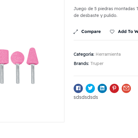
Juego de 5 piedras montadas Tr
de desbaste y pulido.
Compare
Add To Wi
Categoría:
Herramienta
Brands:
Truper
Facebook
Twitter
Linkedin
Pinterest
Ema
sdsdsdsds