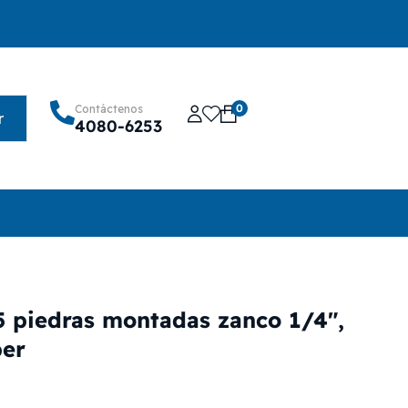
0
Contáctenos
r
4080-6253
 piedras montadas zanco 1/4″,
per