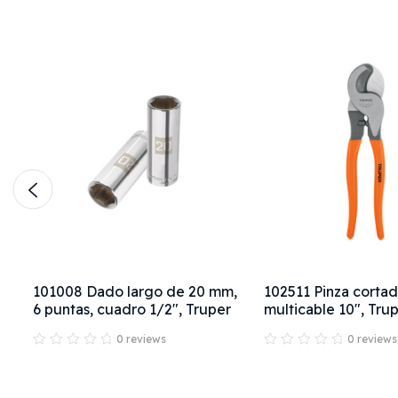
101008 Dado largo de 20 mm,
102511 Pinza corta
6 puntas, cuadro 1/2", Truper
multicable 10", Tru
0 reviews
0 reviews