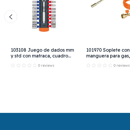
103108 Juego de dados mm
101970 Soplete con
y std con matraca, cuadro
manguera para gas,
1/4", Truper
TRUPER
0 reviews
0 reviews