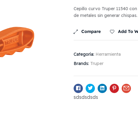
Cepillo curvo Truper 11540 con
de metales sin generar chispas.
Compare
Add To Wi
Categoría:
Herramienta
Brands:
Truper
Facebook
Twitter
Linkedin
Pinterest
Ema
sdsdsdsds