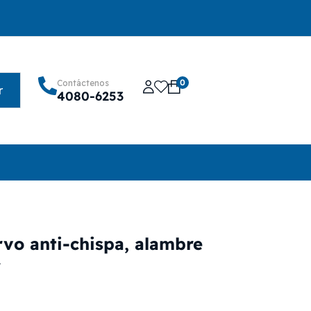
0
Contáctenos
r
4080-6253
rvo anti-chispa, alambre
r