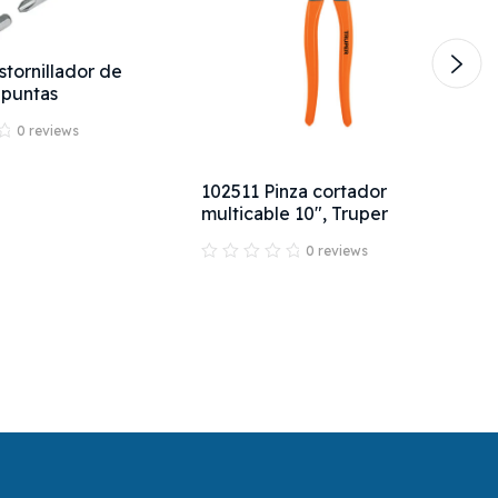
tornillador de
 puntas
0 reviews
102511 Pinza cortador
multicable 10", Truper
0 reviews