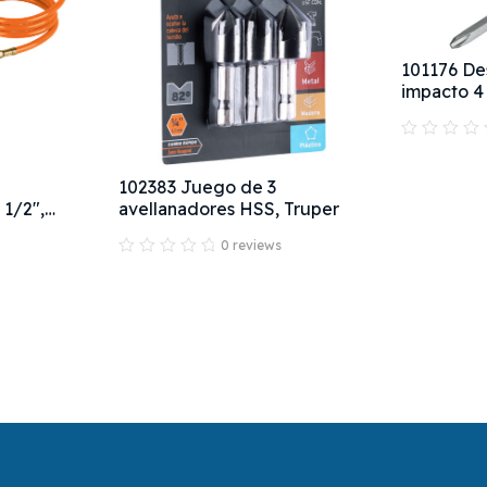
101176 Des
impacto 4
102383 Juego de 3
 1/2",
avellanadores HSS, Truper
0 reviews