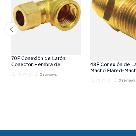
70F Conexión de Latón,
o
48F Conexión de La
Conector Hembra de
Macho Flared-Mac
Compresión a 90º
0 reviews
Recto
0 reviews