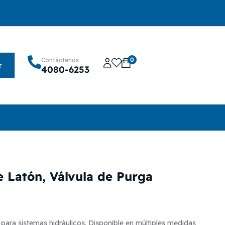
0
Contáctenos
r
4080-6253
 Latón, Válvula de Purga
l para sistemas hidráulicos. Disponible en múltiples medidas