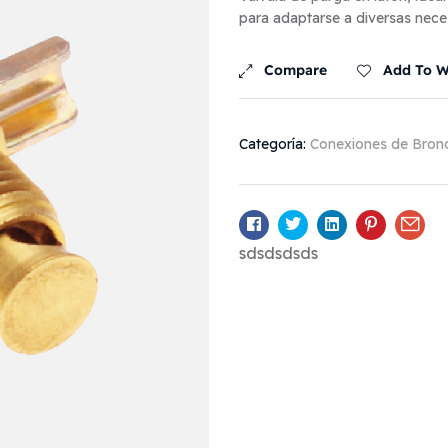
para adaptarse a diversas nece
Compare
Add To Wi
Categoría:
Conexiones de Bron
Facebook
Twitter
Linkedin
Pinterest
Ema
sdsdsdsds